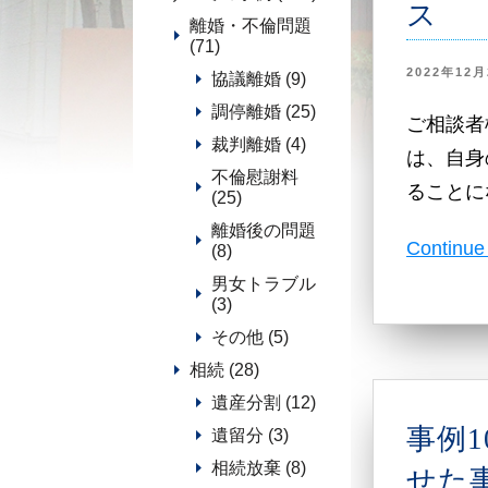
ス
離婚・不倫問題
(71)
2022年12月
協議離婚 (9)
調停離婚 (25)
ご相談者
裁判離婚 (4)
は、自身
不倫慰謝料
ることに
(25)
離婚後の問題
Continue
(8)
男女トラブル
(3)
その他 (5)
相続 (28)
遺産分割 (12)
事例
遺留分 (3)
相続放棄 (8)
せた