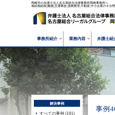
岡崎市の弁護士法人名古屋総合法律事務所岡崎事務所へ
相続相続税,離婚,交通事故,債務整理,不動産,中小企業の６分
事務所紹介
業務内容
弁護士紹
解決事例
事例
すべての事例 (191)