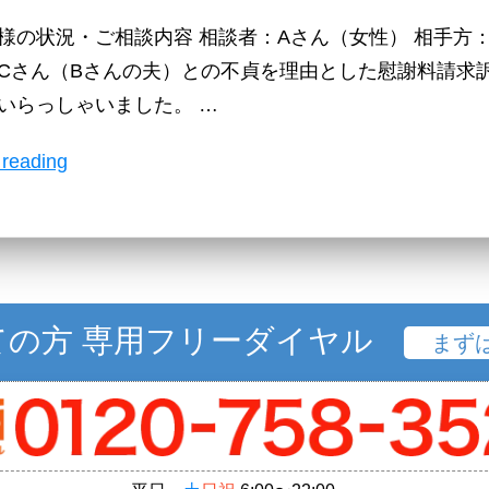
も
退
様の状況・ご相談内容 相談者：Aさん（女性） 相手方：
考
け
Cさん（Bさんの夫）との不貞を理由とした慰謝料請求訴
え
た
いらっしゃいました。 …
た
ケ
上
ー
“事
 reading
で、
ス”
例
夫
09
と
不
不
貞
貞
慰
ての方 専用フリーダイヤル
まず
相
謝
手
料
と
請
の
求
交