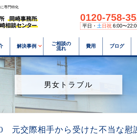
野に専門特化
0120-758-35
平日・
土
日祝
6:00〜22:0
ご相談の
介
解決事例
費用
ブログ
流れ
男女トラブル
40 元交際相手から受けた不当な慰