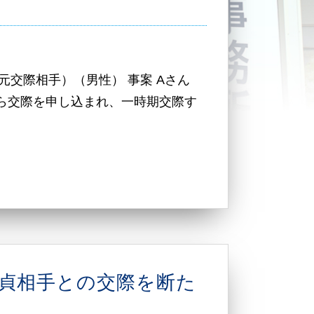
元交際相手）（男性） 事案 Aさん
ら交際を申し込まれ、一時期交際す
不貞相手との交際を断た