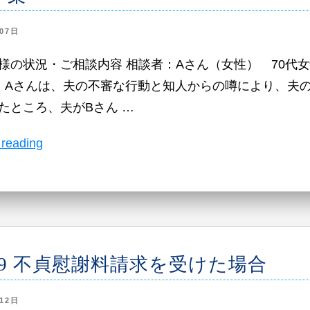
か
07日
ら
受
様の状況・ご相談内容 相談者：Aさん（女性） 70代女
け
 Aさんは、夫の不審な行動と知人からの噂により、夫
た
たところ、夫がBさん …
不
“事
 reading
当
例
な
10
慰
慰
謝
謝
料
料
請
09 不貞慰謝料請求を受けた場合
請
求
求
を
12日