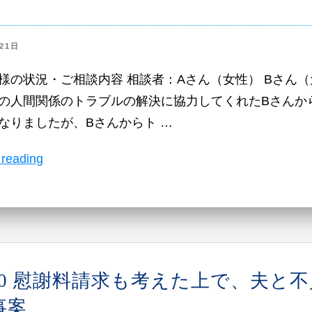
21日
様の状況・ご相談内容 相談者：Aさん（女性） Bさん（
の人間関係のトラブルの解決に協力してくれたBさんか
なりましたが、Bさんからト …
“事
 reading
例
40
元
交
際
10 慰謝料請求も考えた上で、夫と
相
事案
手