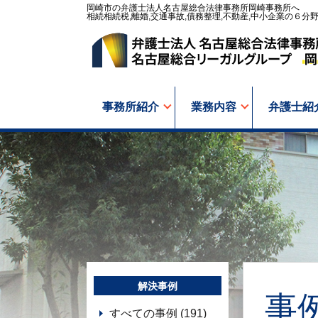
岡崎市の弁護士法人名古屋総合法律事務所岡崎事務所へ
相続相続税,離婚,交通事故,債務整理,不動産,中小企業の６分
事務所紹介
業務内容
弁護士紹
解決事例
事
すべての事例 (191)