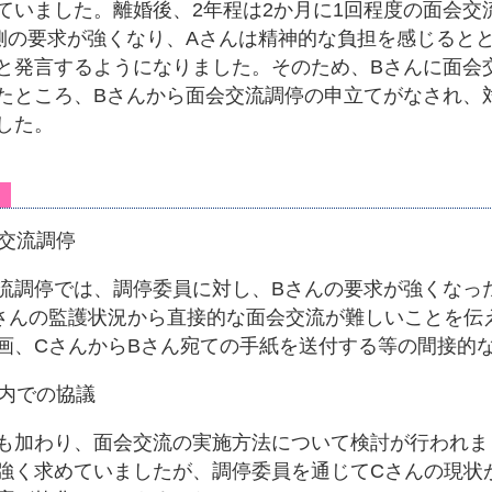
ていました。離婚後、2年程は2か月に1回程度の面会交
側の要求が強くなり、Aさんは精神的な負担を感じるとと
と発言するようになりました。そのため、Bさんに面会
たところ、Bさんから面会交流調停の申立てがなされ、
した。
会交流調停
流調停では、調停委員に対し、Bさんの要求が強くなっ
さんの監護状況から直接的な面会交流が難しいことを伝
画、CさんからBさん宛ての手紙を送付する等の間接的
停内での協議
も加わり、面会交流の実施方法について検討が行われま
強く求めていましたが、調停委員を通じてCさんの現状