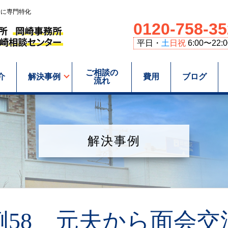
野に専門特化
0120-758-35
平日・
土
日祝
6:00〜22:0
ご相談の
介
解決事例
費用
ブログ
流れ
解決事例
例58 元夫から面会