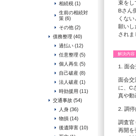
束をし
相続税 (1)
Bさん
生前の相続対
くない
策 (6)
願いし
その他 (2)
されま
債務整理 (40)
過払い (12)
解決内容
任意整理 (5)
個人再生 (5)
1. 面
自己破産 (8)
面会交
法人破産 (1)
に、C
時効援用 (11)
真や動
交通事故 (54)
2. 調
人身 (36)
物損 (14)
調査官
後遺障害 (10)
再開を