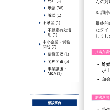
死亡 (1)
んの対
示談 (36)
3. 調
訴訟 (1)
不動産 (1)
最終的
たタイ
不動産有効活
用 (1)
しまし
中小企業・労務
問題 (7)
担当弁護
債権回収 (1)
労務問題 (5)
離
事業譲渡・
が
M&A (1)
面
解決期間
相談事例
受任