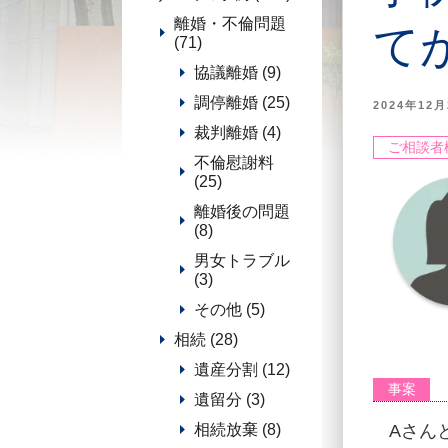
離婚・不倫問題
て
(71)
協議離婚 (9)
調停離婚 (25)
2024年12月
裁判離婚 (4)
ご相談者
不倫慰謝料
(25)
離婚後の問題
(8)
男女トラブル
(3)
その他 (5)
相続 (28)
遺産分割 (12)
事案
遺留分 (3)
相続放棄 (8)
Aさん