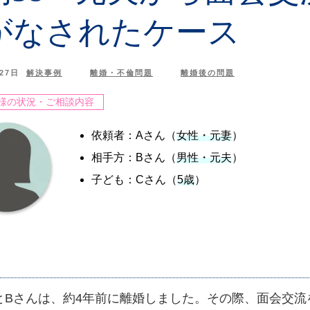
がなされたケース
27日
解決事例
離婚・不倫問題
離婚後の問題
様の状況・ご相談内容
依頼者：Aさん（
女性・元妻
）
相手方：Bさん（
男性・元夫
）
子ども：Cさん（
5歳
）
とBさんは、約4年前に離婚しました。その際、面会交流