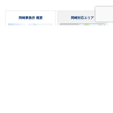
岡崎事務所 概要
岡崎対応エリア
〒444-0818
愛知県岡崎市羽根二丁目7
番地14
岡崎市,豊田市,安城市,西尾
（旧住所：愛知県岡崎市羽
市,幸田町, 刈谷市,高浜市,碧
根町字北ノ郷45番地）
南市,みよし市,知立市,蒲郡
市
相談時間
月曜・火曜・木曜・金曜
9:00～18:30
水曜※夜間相談あり