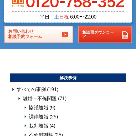
平日・
土
日祝
6:00〜22:00
お問い合わせ
相談票ダウンロー
相談予約フォーム
ド
解決事例
すべての事例 (191)
離婚・不倫問題 (71)
協議離婚 (9)
調停離婚 (25)
裁判離婚 (4)
不倫慰謝料 (25)