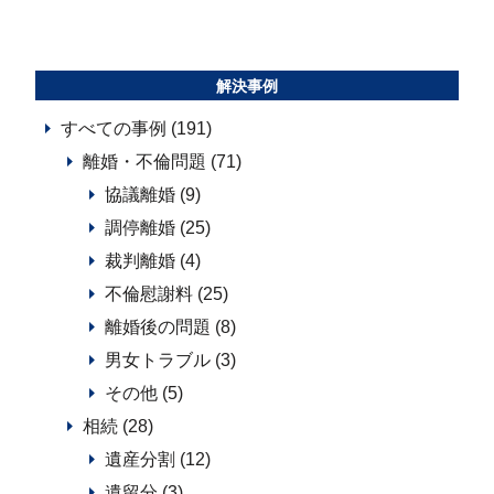
解決事例
すべての事例 (191)
離婚・不倫問題 (71)
協議離婚 (9)
調停離婚 (25)
裁判離婚 (4)
不倫慰謝料 (25)
離婚後の問題 (8)
男女トラブル (3)
その他 (5)
相続 (28)
遺産分割 (12)
遺留分 (3)